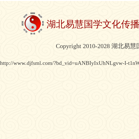
湖北易慧国学文化传
Copyright 2010-2028 湖北
http://www.djfsml.com/?bd_vid=uANBIyIxUhNLgvw-I-