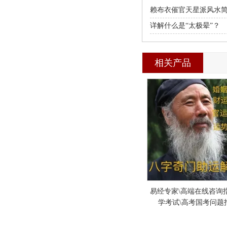
赖布衣催官天星派风水
详解什么是“太极晕”？
相关产品
易经专家\高端在线咨询指
学考试\高考国考问题