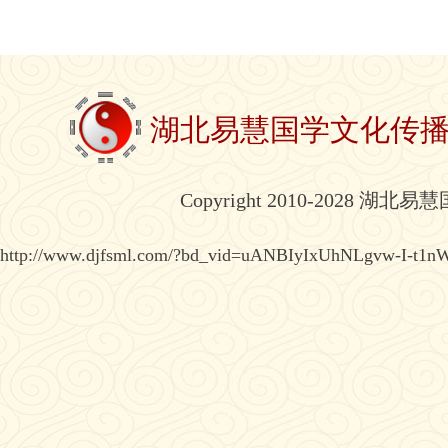
湖北易慧国学文化传
Copyright 2010-2028 湖北
http://www.djfsml.com/?bd_vid=uANBIyIxUhNLgvw-I-