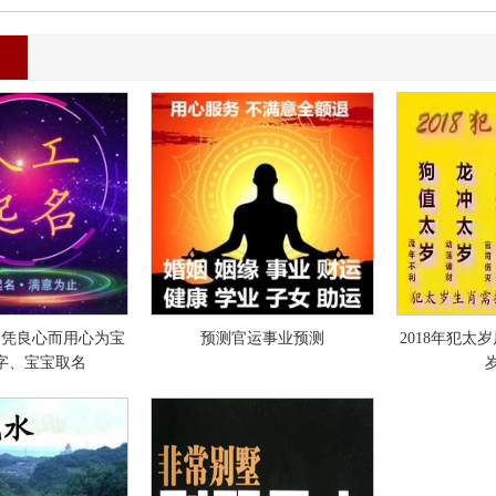
讳
品
司凭良心而用心为宝
预测官运事业预测
2018年犯太
字、宝宝取名