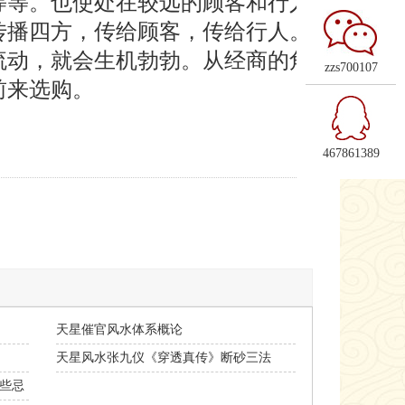
等等。也使处在较远的顾客和行人
传播四方，传给顾客，传给行人。
流动，就会生机勃勃。从经商的角
zzs700107
前来选购。
467861389
天星催官风水体系概论
天星风水张九仪《穿透真传》断砂三法
哪些忌