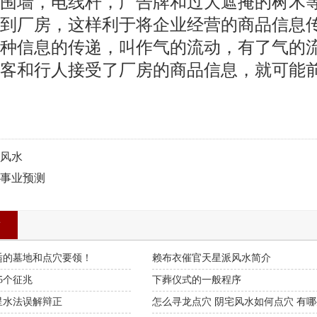
围墙，电线杆，广告牌和过大遮掩的树木
到厂房，这样利于将企业经营的商品信息
种信息的传递，叫作气的流动，有了气的
客和行人接受了厂房的商品信息，就可能
风水
事业预测
章
适的墓地和点穴要领！
赖布衣催官天星派风水简介
5个征兆
下葬仪式的一般程序
星水法误解辩正
怎么寻龙点穴 阴宅风水如何点穴 有