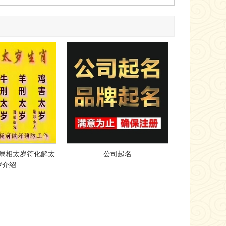
岁属相太岁符化解太
公司起名
岁介绍