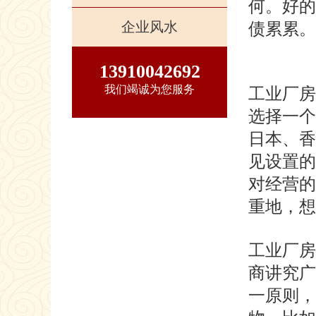
何。好的
企业风水
债累累。
13910042692
我们竭诚为您服务
工业厂房
选择一个
日本、香
见设置的
对经营的
重地，
工业厂房
商讲究广
一原则，