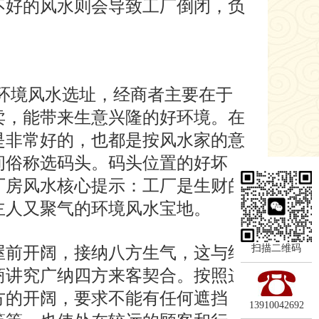
不好的风水则会导致工厂倒闭，负
环境风水选址，经商者主要在于
卖，能带来生意兴隆的好环境。在
是非常好的，也都是按风水家的意
间俗称选码头。码头位置的好坏，
厂房风水核心提示：工厂是生财的
主人又聚气的环境风水宝地。
扫描二维码
屋前开阔，接纳八方生气，这与经
商讲究广纳四方来客契合。按照这
方的开阔，要求不能有任何遮挡
13910042692