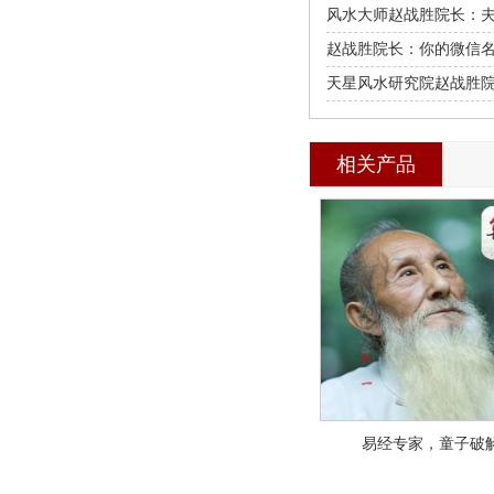
十条标准
风水大师赵战胜院长：
不和的居家风水
赵战胜院长：你的微信
性格
天星风水研究院赵战胜
劫?八字看桃花
相关产品
易经专家，童子破