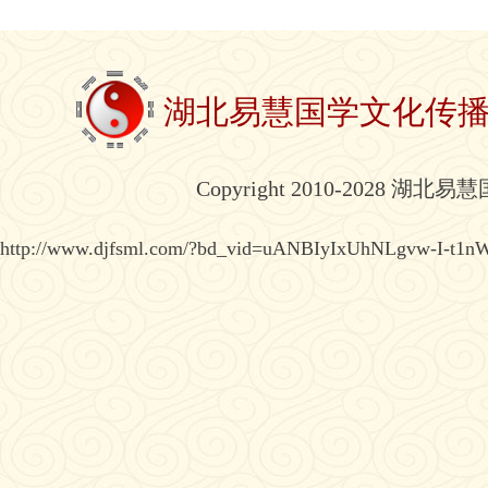
湖北易慧国学文化传
Copyright 2010-2028 湖北
http://www.djfsml.com/?bd_vid=uANBIyIxUhNLgvw-I-