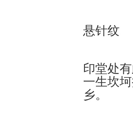
悬针纹
印堂处有
一生坎坷
乡。